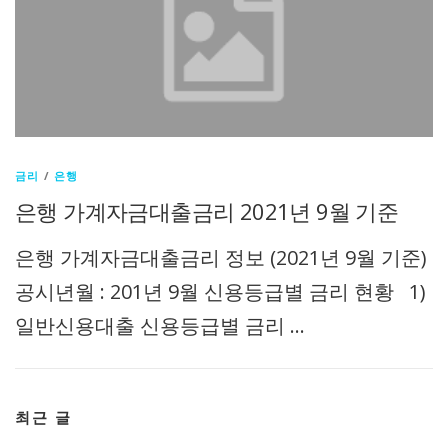
금리
/
은행
은행 가계자금대출금리 2021년 9월 기준
은행 가계자금대출금리 정보 (2021년 9월 기준)
공시년월 : 201년 9월 신용등급별 금리 현황 1)
일반신용대출 신용등급별 금리 …
최근 글