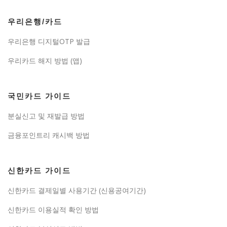
우리은행/카드
우리은행 디지털OTP 발급
우리카드 해지 방법 (앱)
국민카드 가이드
분실신고 및 재발급 방법
금융포인트리 캐시백 방법
신한카드 가이드
신한카드 결제일별 사용기간 (신용공여기간)
신한카드 이용실적 확인 방법