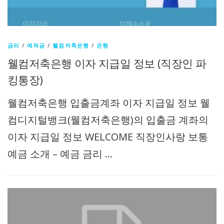
금리
/
예적금
/
웰컴저축은행
/
은행
웰컴저축은행 이자 지급일 정보 (직장인 파
킹통장)
웰컴저축은행 입출금계좌 이자 지급일 정보 웰
컴디지털뱅크(웰컴저축은행)의 입출금 계좌의
이자 지급일 정보 WELCOME 직장인사랑 보통
예금 소개 – 예금 금리 …