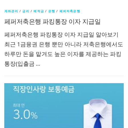
계좌관리
/
금리
/
예적금
/
은행
/
페퍼저축은행
페퍼저축은행 파킹통장 이자 지급일
페퍼저축은행 파킹통장 이자 지급일 알아보기
최근 1금융권 은행 뿐만 아니라 저축은행에서도
하루만 돈을 맡겨도 높은 이자를 제공하는 파킹
통장(입출금 …