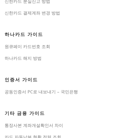
신한카드 분실신고 방법
신한카드 결제계좌 변경 방법
하나카드 가이드
원큐페이 카드번호 조회
하나카드 해지 방법
인증서 가이드
공동인증서 PC로 내보내기 – 국민은행
기타 금융 가이드
통장사본 계좌개설확인서 차이
카드 자동납부 현황 전체 조회