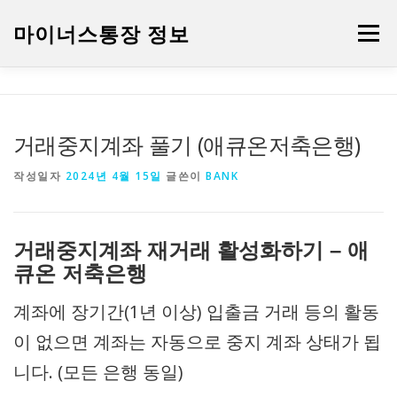
내용으로 바로가기
마이너스통장 정보
메뉴
케이뱅크 마이너스 통장
대출/예금정보
은행
거래중지계좌 풀기 (애큐온저축은행)
카드
증권
작성일자
2024년 4월 15일
글쓴이
BANK
거래중지계좌 재거래 활성화하기 – 애
큐온 저축은행
계좌에 장기간(1년 이상) 입출금 거래 등의 활동
이 없으면 계좌는 자동으로 중지 계좌 상태가 됩
니다. (모든 은행 동일)