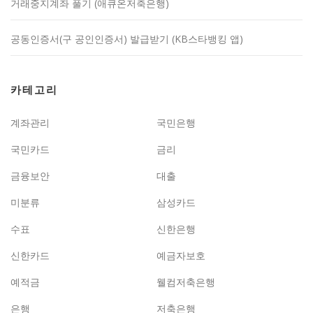
거래중지계좌 풀기 (애큐온저축은행)
공동인증서(구 공인인증서) 발급받기 (KB스타뱅킹 앱)
카테고리
계좌관리
국민은행
국민카드
금리
금융보안
대출
미분류
삼성카드
수표
신한은행
신한카드
예금자보호
예적금
웰컴저축은행
은행
저축은행