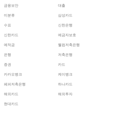
금융보안
대출
미분류
삼성카드
수표
신한은행
신한카드
예금자보호
예적금
웰컴저축은행
은행
저축은행
증권
카드
카카오뱅크
케이뱅크
페퍼저축은행
하나카드
해외카드
해외투자
현대카드