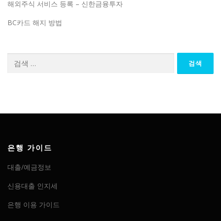
해외주식 서비스 등록 – 신한금융투자
BC카드 해지 방법
검색:
은행 가이드
대출/예금정보
신용대출 인지세
은행 이용 가이드